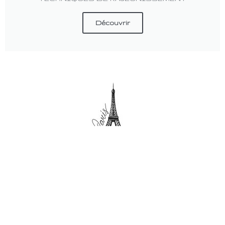
Découvrir
Docteur Stéphane Kassab
Chirurgien Esthétique
PARIS
PRENDRE RENDEZ-VOUS
16 Avenue Pierre 1er de Serbie
75116 PARIS