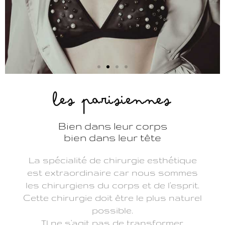
les parisiennes
Bien dans leur corps
bien dans leur tête
Le
La spécialité de chirurgie esthétique
décolleté
est extraordinaire car nous sommes
que le
les chirurgiens du corps et de l'esprit.
monde
Cette chirurgie doit être le plus naturel
possible.
nous
Il ne s'agit pas de transformer,