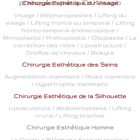
pratiquées par le Dr Kassab
Chirurgie Esthétique du Visage
Visage / Blépharoplasties / Lifting du
visage / Lifting frontal ou temporal / Lifting
fronto-temporal endoscopique /
Rhinoplastie / Profiloplastie / Otoplastie / La
correction des rides / Lipostructure /
Greffes de cheveux / Belkyra
Chirurgie Esthétique des Seins
Augmentation mammaire / Ptose mammaire
/ Hypertrophie mammaire
Chirurgie Esthétique de la Silhouette
Liposculpture / Abdominoplastie / Lifting
crural / Lifting brachial
Chirurgie Esthétique Homme
Le Docteur Stéphane Kassab pratique