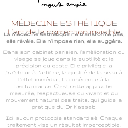
nous envie
MÉDECINE ESTHÉTIQUE
L’art de la correction invisible
La médecine esthétique ne transforme pas,
elle révèle. Elle n’impose rien, elle suggère.
Dans son cabinet parisien, l’amélioration du
visage se joue dans la subtilité et la
précision du geste. Elle privilégie la
fraîcheur à l’artifice, la qualité de la peau à
l’effet immédiat, la cohérence à la
performance. C’est cette approche
mesurée, respectueuse du vivant et du
mouvement naturel des traits, qui guide la
pratique du Dr Kassab.
Ici, aucun protocole standardisé. Chaque
traitement vise un résultat imperceptible,