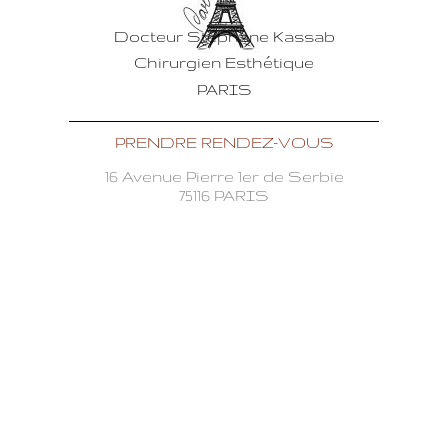
Docteur Stéphane Kassab
Chirurgien Esthétique
PARIS
PRENDRE RENDEZ-VOUS
16 Avenue Pierre 1er de Serbie
75116 PARIS
Tél. : 01 44 40 20 21
Fax : 01 44 40 23 24
Mentions légales
Politique de confidentialité
Docteur Stéphane Kassab Chirurgien Esthétique à PARIS 75116. Tous droits
réservés. Les photos sont la propriété exclusive de docteur-stephane-kassab.com