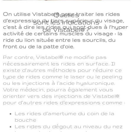
On utilise Vistabel® pour traiter les rides
Quelles
d’expression du tiers supérieur du visage,
sont les indications
c’est à dire les rides qui sont dues à l’hyper
de Vistabel® ?
activité de certains muscles du visage : la
ride du lion située entre les sourcils, du
front ou de la patte d’oie.
Par contre, Vistabel® ne modifie pas
nécessairement les rides en surface. Il
existe d’autres méthodes pour réduire ce
type de rides comme le laser ou le peeling
ou les injections à l’acide hyaluronique.
Votre médecin, pourra également vous
orienter vers des injections de Vistabel®
pour d’autres rides d’expressions comme :
Les rides d’amertume du coin de la
bouche
Les rides du dégout au niveau du nez