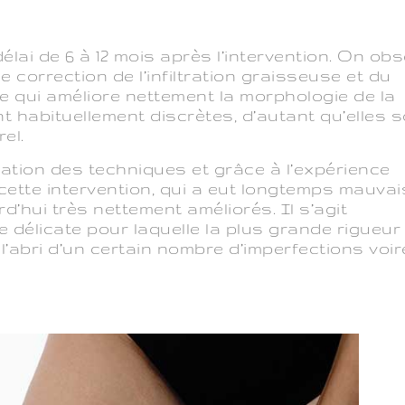
lai de 6 à 12 mois après l’intervention. On obs
 correction de l’infiltration graisseuse et du
e qui améliore nettement la morphologie de la
nt habituellement discrètes, d’autant qu’elles 
el.
ration des techniques et grâce à l’expérience
 cette intervention, qui a eut longtemps mauva
d’hui très nettement améliorés. Il s’agit
 délicate pour laquelle la plus grande rigueur
’abri d’un certain nombre d’imperfections voir