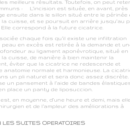
es meilleurs résultats. Toutefois, on peut rete
mmuns : L’incision est située, en avant, près
nge ensuite dans le sillon situé entre le périnée 
 la cuisse, et se poursuit en arrière jusqu’au pl
 Elle correspond à la future cicatrice.
ociée chaque fois qu’il existe une infiltration
a peau en excès est retirée à la demande et un
profondeur au ligament aponévrotique, situé en
 la cuisse, de manière à bien maintenir la
nt, éviter que la cicatrice ne redescende et
ne anatomie normale et harmonieuse. La cicatr
ns un pli naturel et sera donc assez discrète
alise un pansement à l’aide de bandes élastique
 en place un panty de liposuccion.
 est, en moyenne, d’une heure et demi, mais ell
hirurgien et de l’ampleur des améliorations à
N LES SUITES OPERATOIRES