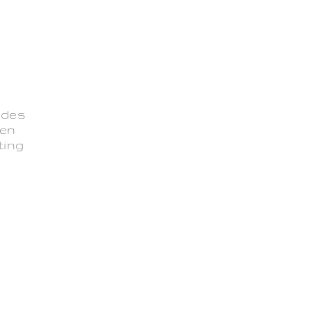
 des
 en
ting