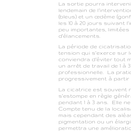
La sortie pourra interveni
lendemain de l’intervent
(bleus) et un œdème (gon
les 10 à 20 jours suivant 
peu importantes, limitée
d’élancements.
La période de cicatrisati
tension qui s’exerce sur l
conviendra d’éviter tout m
un arrêt de travail de 1 à 
professionnelle. La prati
progressivement à partir
La cicatrice est souvent 
s’estompe en règle génér
pendant 1 à 3 ans. Elle n
Compte tenu de la localisa
mais cependant des aléa
pigmentation ou un élargi
permettra une améliorati