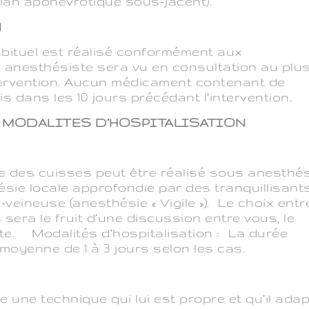
lan aponévrotique sous-jacent).
N
abituel est réalisé conformément aux
n anesthésiste sera vu en consultation au plu
ntervention. Aucun médicament contenant de
ris dans les 10 jours précédant l’intervention.
T MODALITES D’HOSPITALISATION
erne des cuisses peut être réalisé sous anesthé
sie locale approfondie par des tranquillisant
-veineuse (anesthésie « Vigile »). Le choix entr
sera le fruit d’une discussion entre vous, le
ste. Modalités d’hospitalisation : La durée
 moyenne de 1 à 3 jours selon les cas.
une technique qui lui est propre et qu’il adap