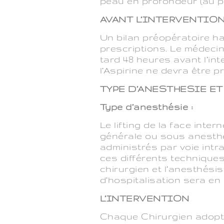
peau en profondeur (au p
AVANT L’INTERVENTIO
Un bilan préopératoire h
prescriptions. Le médeci
tard 48 heures avant l’i
l’Aspirine ne devra être p
TYPE D’ANESTHESIE E
Type d’anesthésie :
Le lifting de la face int
générale ou sous anesthé
administrés par voie intra
ces différents techniques 
chirurgien et l’anesthési
d’hospitalisation sera en
L’INTERVENTION
Chaque Chirurgien adopte 