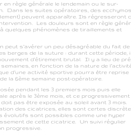
r en règle générale le lendemain ou le sur-
ion. Dans les suites opératoires, des ecchymo
flement) peuvent apparaître. Ils régresseront
l’intervention. Les douleurs sont en règle géné
s à quelques phénomènes de tiraillements et
on peut s’avérer un peu désagréable du fait de 
es berges de la suture : durant cette période, i
ouvement d’étirement brutal. Il y a lieu de pré
3 semaines, en fonction de la nature de l’activit
que d’une activité sportive pourra être reprise
 de la 6ème semaine post-opératoire.
rosée pendant les 3 premiers mois puis elle
ale après le 3ème mois, et ce progressivement
e doit pas être exposée au soleil avant 3 mois.
tion des cicatrices, elles sont certes discrète
s évolutifs sont possibles comme une hyper
ssement de cette cicatrice. Un suivi régulier
on progressive.