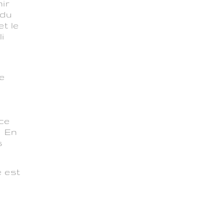
nir
 du
et le
i
e
ice
. En
s
e est